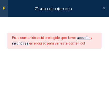
apipoligrafia@gmail.com
Curso de ejemplo
+57 3016055126
Login
/
Register
Section 1
15
Este contenido está protegido, ¡por favor
acceder
y
Section 2
14
inscribirse
en el curso para ver este contenido!
Section 3
15
Curso de ejemplo
Lesson 28
Home
Courses
Cursos
Curso de ejemplo
Lesson 29
Lesson 30