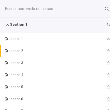
apipoligrafia@gmail.com
+57 3
Section 1
1
Lesson 1
Lesson 2
INICIO
QUIE
Lesson 3
Lesson 4
Lesson 5
Curso de ej
Lesson 6