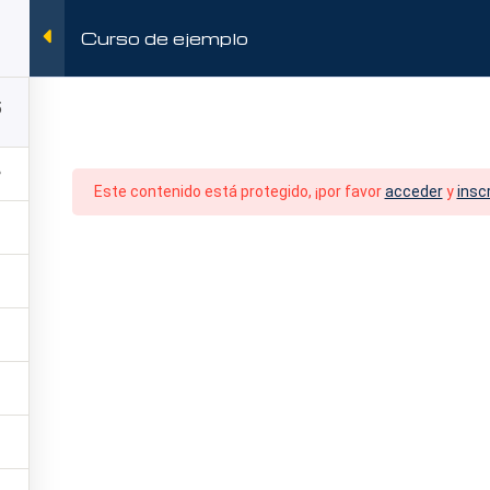
S
016055126
Curso de ejemplo
5
Este contenido está protegido, ¡por favor
acceder
y
inscr
NES SÓMOS
ACADEMÍA
SERVICIOS
NU
emplo