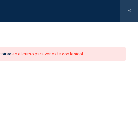
íguenos:
Login
/
Register
ibirse
en el curso para ver este contenido!
ESTROS CURSOS
CONTACTO